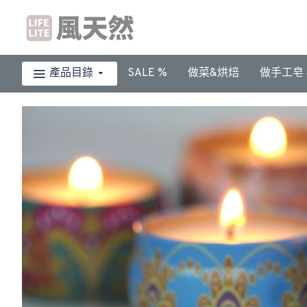
產品目錄
SALE %
做菜&烘焙
做手工皂 &