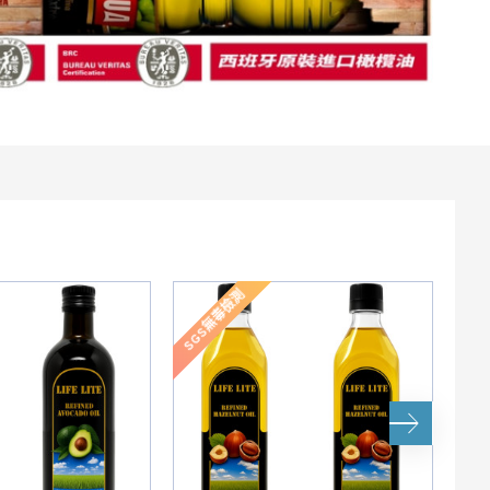
SGS無毒檢測
GC