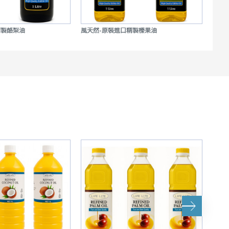
精製酪梨油
風天然-原裝進口精製榛果油
Ros