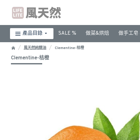
產品目錄
SALE %
做菜&烘焙
做手工皂 &
風天然純精油
Clementine-桔橙
Clementine-桔橙