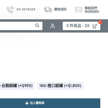
聯絡我們
03-3076329
購物須知
發送匯款通知
0
0 件商品 - $0
l-台製鋁罐
(+$950)
1KG-進口鋁罐
(+$1,800)
加入購物車