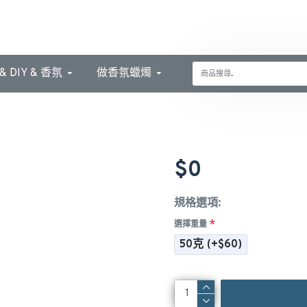
 DIY & 香氛
做香氛蠟燭
$0
規格選項:
選擇重量
50克
(+$60)