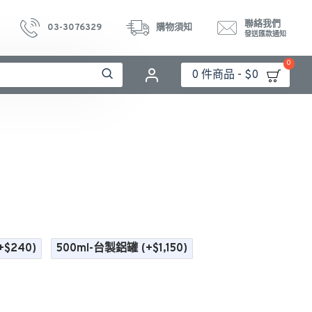
聯絡我們
03-3076329
購物須知
發送匯款通知
0
0 件商品 - $0
+$240)
500ml-台製鋁罐
(+$1,150)