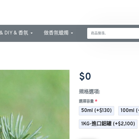
 DIY & 香氛
做香氛蠟燭
$0
規格選項:
選擇容量
50ml
(+$130)
100ml
(
1KG-進口鋁罐
(+$2,100)