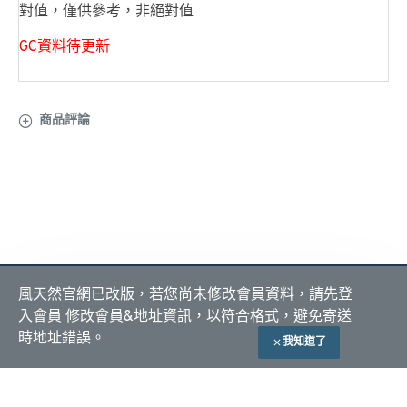
對值，僅供參考，非絕對值
GC資料待更新
商品評論
關於 風天然
會員服務
付款方式
風天然官網已改版，若您尚未修改會員資料，請先登
隱私政策
我的帳號
入會員 修改會員&地址資訊，以符合格式，避免寄送
購物須知
我的訂單
貨到付款
ATM 匯款
時地址錯誤。
我知道了
加入購物車
自取付現
常見問題
全站產品責任險
Copyright © 2023, 風天然@LIFELITE, All Rights Reserved