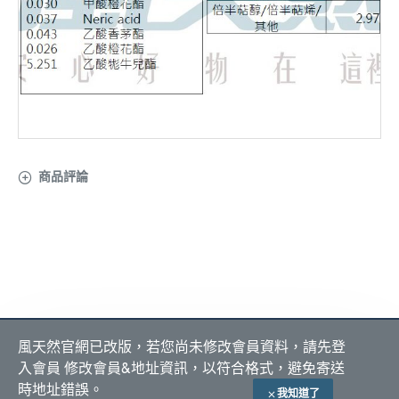
商品評論
關於 風天然
會員服務
付款方式
風天然官網已改版，若您尚未修改會員資料，請先登
隱私政策
我的帳號
入會員 修改會員&地址資訊，以符合格式，避免寄送
購物須知
我的訂單
貨到付款
ATM 匯款
時地址錯誤。
我知道了
加入購物車