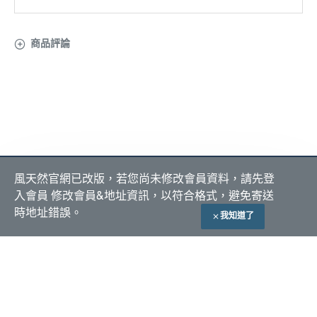
商品評論
關於 風天然
會員服務
付款方式
風天然官網已改版，若您尚未修改會員資料，請先登
隱私政策
我的帳號
入會員 修改會員&地址資訊，以符合格式，避免寄送
購物須知
我的訂單
貨到付款
ATM 匯款
時地址錯誤。
我知道了
加入購物車
自取付現
常見問題
全站產品責任險
Copyright © 2023, 風天然@LIFELITE, All Rights Reserved