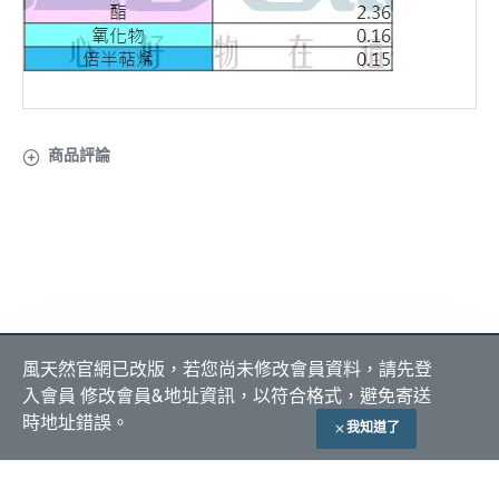
商品評論
關於 風天然
會員服務
付款方式
風天然官網已改版，若您尚未修改會員資料，請先登
隱私政策
我的帳號
入會員 修改會員&地址資訊，以符合格式，避免寄送
購物須知
我的訂單
貨到付款
ATM 匯款
時地址錯誤。
我知道了
加入購物車
自取付現
常見問題
全站產品責任險