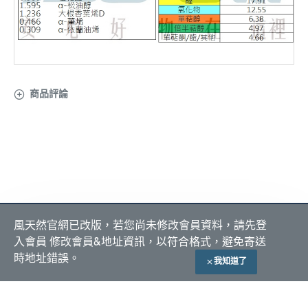
商品評論
關於 風天然
會員服務
付款方式
風天然官網已改版，若您尚未修改會員資料，請先登
隱私政策
我的帳號
入會員 修改會員&地址資訊，以符合格式，避免寄送
購物須知
我的訂單
貨到付款
ATM 匯款
時地址錯誤。
我知道了
加入購物車
自取付現
常見問題
全站產品責任險