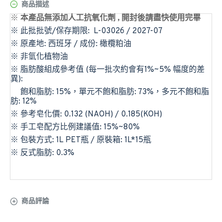
商品描述
※
本產品無添加人工抗氧化劑 , 開封後請盡快使用完畢
※ 此批批號/保存期限: L-03026 / 2027-07
※ 原產地: 西班牙 / 成份: 橄欖粕油
※ 非氫化植物油
※ 脂肪酸組成參考值 (每一批次約會有1%~5% 幅度的差
異):
飽和脂肪: 15%，單元不飽和脂肪: 73%，多元不飽和脂
肪: 12%
※ 參考皂化價: 0.132 (NAOH) / 0.185(KOH)
※ 手工皂配方比例建議值: 15%~80%
※ 包裝方式: 1L PET瓶 / 原裝箱: 1L*15瓶
※ 反式脂肪: 0.3%
商品評論