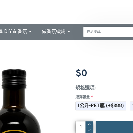
 DIY & 香氛
做香氛蠟燭
$0
規格選項:
選擇容量
1公升-PET瓶
(+$388)