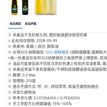
商品描述
商品評論
※ 本產品不含抗氧化劑, 開封後請盡快使用完畢
此批保存期限: 2028-09-09
※
※ 原產地: 泰國 / 成份: 酪梨油
※ 台灣SGS 檢驗報告:
SGS 檢驗報告
(請點選觀看,檔案較大
<每一批產品在收到SGS檢驗報告之後我們會上傳更新, 若
※ 油品可能會因為不同批次而在色澤上有些許深淺差異, 
※ 本產品常溫下會有雲霧狀/不規則狀固體或是低溫凝固現象
※ 酸價: 0.3 Max.
※ 發煙點: 210度
※ 適合烹調方式: 煎 , 炒 , 烘焙等等, 高溫烹調用途適合
※ 非氫化植物油
※ 參考皂化價: 0.137(NAOH) / 0.193(KOH)
※ 手工皂配方比例建議值: 15%~100%