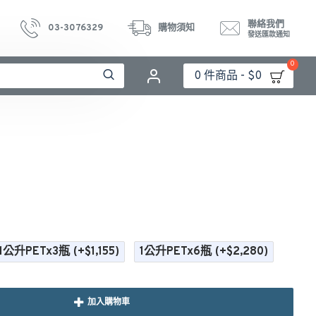
聯絡我們
03-3076329
購物須知
發送匯款通知
0
0 件商品 - $0
1公升PETx3瓶
(+$1,155)
1公升PETx6瓶
(+$2,280)
加入購物車