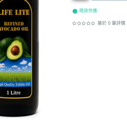
現貨供應
基於 0 筆評價