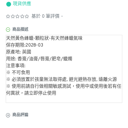
現貨供應
基於 0 筆評價
-
商品描述
天然黃色蜂蠟-顆粒狀-有天然蜂蠟氣味
保存期限:2028-03
原產地: 英國
用途: 香膏/油膏/唇膏/肥皂/蠟燭
注意事項:
※ 不可食用
※ 必須放置於孩童無法取得處, 避光避熱存放, 遠離火源
※ 使用前請自行做相關敏感測試，
使用中或使用後
若有任
何異狀，請立即停止使用
商品評論