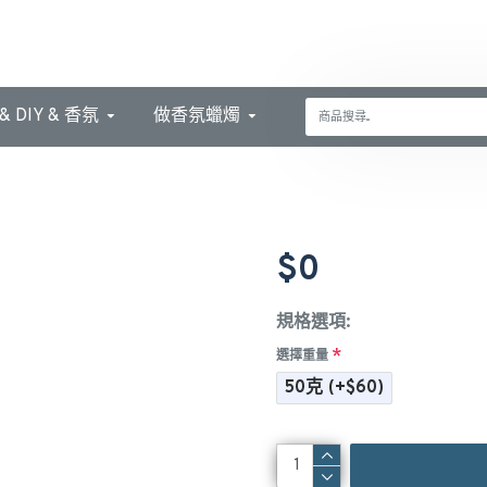
 DIY & 香氛
做香氛蠟燭
$0
規格選項:
選擇重量
50克
(+$60)