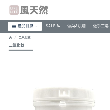
產品目錄
SALE %
做菜&烘焙
做手工皂 &
二氧化鈦
二氧化鈦